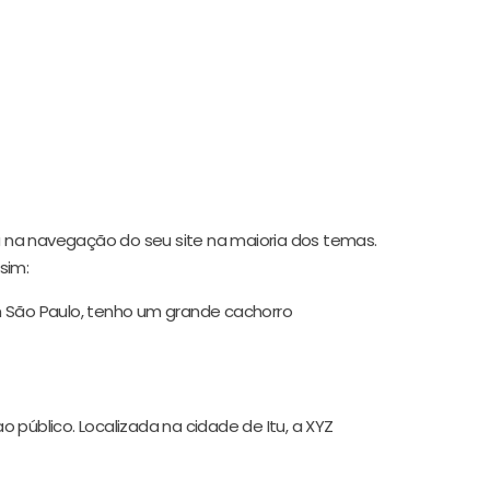
 na navegação do seu site na maioria dos temas.
sim:
em São Paulo, tenho um grande cachorro
público. Localizada na cidade de Itu, a XYZ